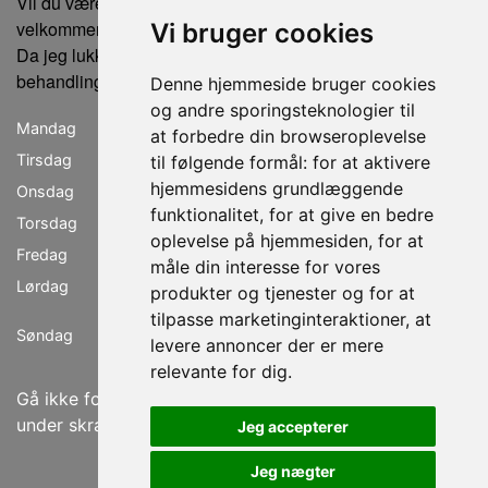
Vil du være sikker på ikke at gå forgæves, er du altid
velkommen til at ringe eller sende en sms for tidsbestilling.
Vi bruger cookies
Da jeg lukker klinikken, når der ikke er bookede
behandlinger, kan der ikke købes produkter uden en aftale.
Denne hjemmeside bruger cookies
og andre sporingsteknologier til
Mandag
lukket
at forbedre din browseroplevelse
Tirsdag
11.00 - 19.00
til følgende formål:
for at aktivere
hjemmesidens grundlæggende
Onsdag
09.00 - 18.00
funktionalitet
,
for at give en bedre
Torsdag
11.00 - 19.00
oplevelse på hjemmesiden
,
for at
Fredag
09.00 - 18.00
måle din interesse for vores
Lørdag
09.00 - 15.00
produkter og tjenester og for at
tilpasse marketinginteraktioner
,
at
Søndag
Lukket
levere annoncer der er mere
relevante for dig
.
Gå ikke forgæves book produkttjek for produktkøb
under skræddersyet ansigtsbehandlinger
Jeg accepterer
Jeg nægter