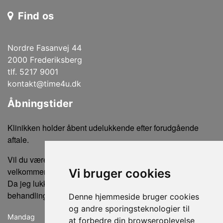
Find os
Nordre Fasanvej 44
2000 Frederiksberg
tlf. 5217 9001
kontakt@time4u.dk
Åbningstider
Klinikken holder åbent udelukkende efter forudgående
aftale.
Vil du være sikker på ikke at gå forgæves, er du altid
velkommen til at ringe eller sende en sms for tidsbestilling.
Vi bruger cookies
Da jeg lukker klinikken, når der ikke er bookede
behandlinger, kan der ikke købes produkter uden en aftale.
Denne hjemmeside bruger cookies
og andre sporingsteknologier til
Mandag
lukket
at forbedre din browseroplevelse