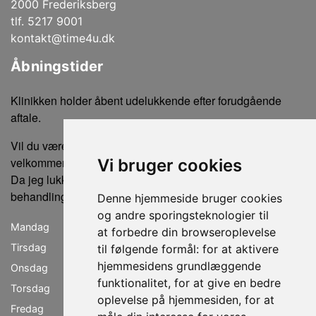
2000 Frederiksberg
tlf. 5217 9001
kontakt@time4u.dk
Åbningstider
Klinikken holder åbent udelukkende efter forudgående
aftale.
Vil du være sikker på ikke at gå forgæves, er du altid
velkommen til at ringe eller sende en sms for tidsbestilling.
Vi bruger cookies
Da jeg lukker klinikken, når der ikke er bookede
behandlinger, kan der ikke købes produkter uden en aftale.
Denne hjemmeside bruger cookies
og andre sporingsteknologier til
Mandag
lukket
at forbedre din browseroplevelse
Tirsdag
11.00 - 19.00
til følgende formål:
for at aktivere
hjemmesidens grundlæggende
Onsdag
09.00 - 18.00
funktionalitet
,
for at give en bedre
Torsdag
11.00 - 19.00
oplevelse på hjemmesiden
,
for at
Fredag
09.00 - 18.00