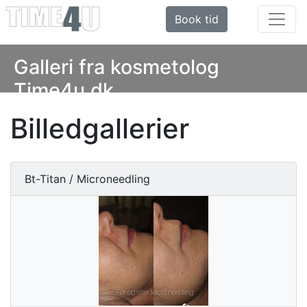
Book tid
Galleri fra kosmetolog
Time4u.dk
Billedgallerier
Bt-Titan / Microneedling