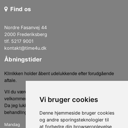
Find os
Nordre Fasanvej 44
2000 Frederiksberg
tlf. 5217 9001
kontakt@time4u.dk
Åbningstider
Klinikken holder åbent udelukkende efter forudgående
aftale.
Vil du være sikker på ikke at gå forgæves, er du altid
velkommen til at ringe eller sende en sms for tidsbestilling.
Vi bruger cookies
Da jeg lukker klinikken, når der ikke er bookede
behandlinger, kan der ikke købes produkter uden en aftale.
Denne hjemmeside bruger cookies
og andre sporingsteknologier til
Mandag
lukket
at forbedre din browseroplevelse