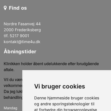
Find os
Nordre Fasanvej 44
2000 Frederiksberg
tlf. 5217 9001
kontakt@time4u.dk
Åbningstider
Klinikken holder åbent udelukkende efter forudgående
aftale.
Vil du være sikker på ikke at gå forgæves, er du altid
velkommen til at ringe eller sende en sms for tidsbestilling.
Vi bruger cookies
Da jeg lukker klinikken, når der ikke er bookede
behandlinger, kan der ikke købes produkter uden en aftale.
Denne hjemmeside bruger cookies
og andre sporingsteknologier til
Mandag
lukket
at forbedre din browseroplevelse