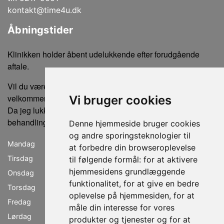
kontakt@time4u.dk
Åbningstider
Klinikken holder åbent udelukkende efter forudgående
aftale.
Vil du være sikker på ikke at gå forgæves, er du altid
velkommen til at ringe eller sende en sms for tidsbestilling.
Vi bruger cookies
Da jeg lukker klinikken, når der ikke er bookede
behandlinger, kan der ikke købes produkter uden en aftale.
Denne hjemmeside bruger cookies
og andre sporingsteknologier til
Mandag
lukket
at forbedre din browseroplevelse
Tirsdag
11.00 - 19.00
til følgende formål:
for at aktivere
hjemmesidens grundlæggende
Onsdag
09.00 - 18.00
funktionalitet
,
for at give en bedre
Torsdag
11.00 - 19.00
oplevelse på hjemmesiden
,
for at
Fredag
09.00 - 18.00
måle din interesse for vores
Lørdag
09.00 - 15.00
produkter og tjenester og for at