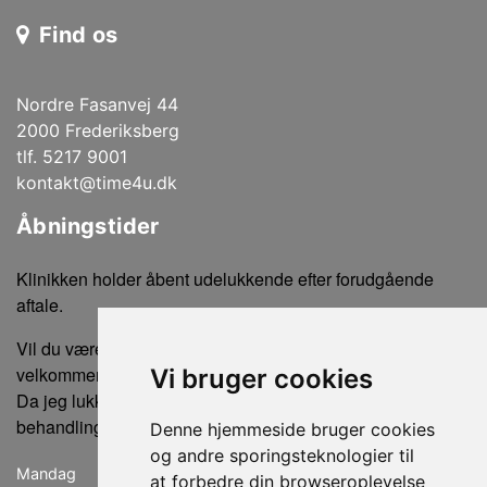
Find os
Nordre Fasanvej 44
2000 Frederiksberg
tlf. 5217 9001
kontakt@time4u.dk
Åbningstider
Klinikken holder åbent udelukkende efter forudgående
aftale.
Vil du være sikker på ikke at gå forgæves, er du altid
velkommen til at ringe eller sende en sms for tidsbestilling.
Vi bruger cookies
Da jeg lukker klinikken, når der ikke er bookede
behandlinger, kan der ikke købes produkter uden en aftale.
Denne hjemmeside bruger cookies
og andre sporingsteknologier til
Mandag
lukket
at forbedre din browseroplevelse